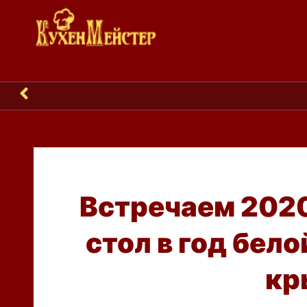
Е
Встречаем 2020
стол в год бел
кр