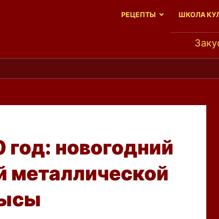
РЕЦЕПТЫ
ШКОЛА КУ
Заку
с
л
и
в
ы
д
е
й
с
т
в
и
т
е
 год: новогодний
ой металлической
ысы