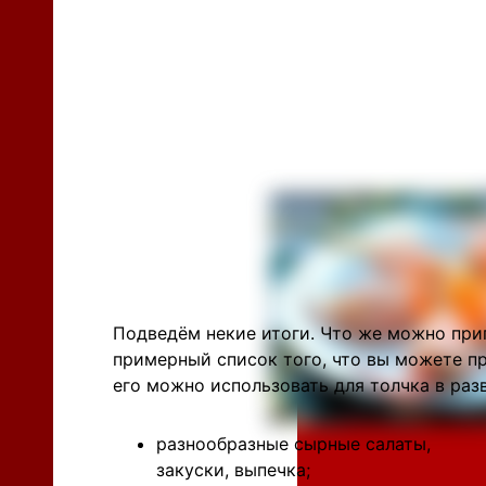
Подведём некие итоги. Что же можно приг
примерный список того, что вы можете при
его можно использовать для толчка в раз
разнообразные сырные салаты,
закуски, выпечка;