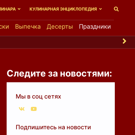
ЛИНАРА
КУЛИНАРНАЯ ЭНЦИКЛОПЕДИЯ
ски
Выпечка
Десерты
Праздники
л
ь
н
о
х
о
р
о
ш
Следите за новостями:
Мы в соц сетях
Подпишитесь на новости