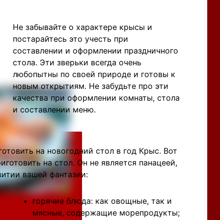
Не забывайте о характере крысы и
постарайтесь это учесть при
составлении и оформлении праздничного
стола. Эти зверьки всегда очень
любопытны по своей природе и готовы к
новым открытиям. Не забудьте про эти
качества при оформлении комнаты, стола
и составлении меню.
отовить на новогодний стол в год Крыс. Вот
готовить на стол. Он не является панацеей,
витии вашей фантазии:
горячие блюда: как овощные, так и
мясные, содержащие морепродукты;