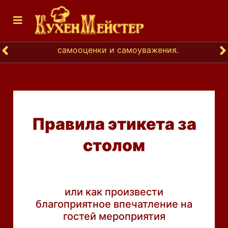
с
а
м
о
о
ц
е
н
к
и
и
с
а
м
о
у
в
а
ж
е
н
и
я
.
Правила этикета за
столом
или как произвести
благоприятное впечатление на
гостей мероприятия